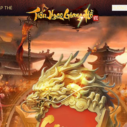
P THẺ
HƯỚNG