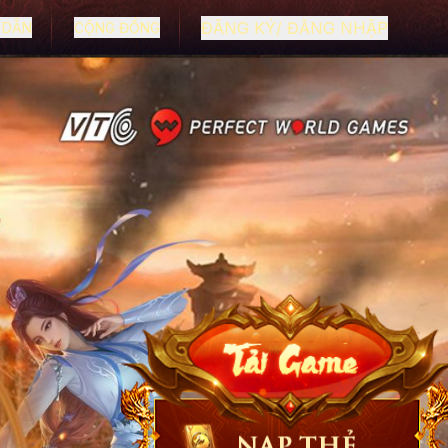
ĐĂNG KÝ/ ĐĂNG NHẬP
 DẪN
CỘNG ĐỒNG